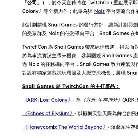
「公司」）
，於今天宣佈將在 TwitchCon 重點展示
Colony》
等全新力作；此舉為與
Noiz
平台策略合作
此計劃體現 Snail Games 的發行方針：讓新計
的受眾群及 Noiz 的任務導向平台，Snail Ga
TwitchCon 為 Snail Games 帶來絕佳機
將為串流實況主帶來機會，參與圍繞 Snail Ga
過 Noiz 的任務導向平台，Snail Games 致
對設有獨家遊戲試玩環節及人脈交流機會，展現 Snai
Snail Games 於 TwitchCon 的主打產品：
《ARK: Lost Colony》
- 為
《方舟
:
生存飛升》
(ARK: 
《Echoes of Elysium》
- 以極樂天堂天際為舞台的飛
《Honeycomb: The World Beyond》
- 溫馨系生