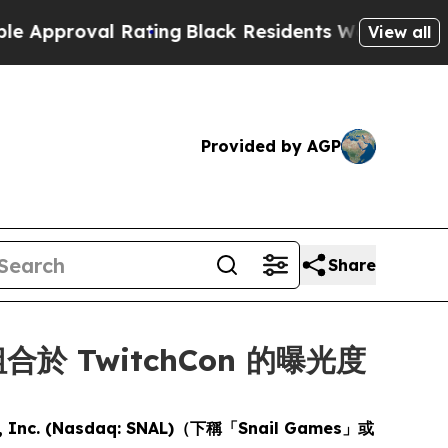
roval Rating
Black Residents Warned of Abusive C
View all
Provided by AGP
Share
合於 TwitchCon 的曝光度
l, Inc. (Nasdaq: SNAL)（下稱「Snail Games」或