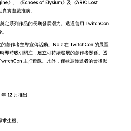
gine》
、
《Echoes of Elysium》
及
《ARK: Lost
動真實遊戲推廣。
定系列作品的長期發展潛力。透過善用 TwitchCon
峰。
創作者主導宣傳活動。Noiz 在 TwitchCon 的展區
容，同時即時吸引關注，建立可持續發展的創作者關係。透
TwitchCon 主打遊戲。此外，僅歡迎獲邀者的會後派
 年 12 月推出。
尋求生機。