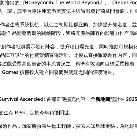
即將推出的
《Honeycomb: The World Beyond》
、
《Rebel En
的一環，該平台專注連繫串流實況主與遊戲發行商及開發商，推
劃與創作者生態系統接軌，以促進初期社群互動、加快提升知名度，並奠
mes 在每款作品開發週期的關鍵階段，皆將其產品陣容的影響力推至高
遇，得以面對創作者社群展示發行陣容，提升項目曝光度，同時推動可規模化的
mes 產品陣容設計的付費營銷宣傳活動。此模式直接激勵創作內
力連繫與各遊戲受眾高度契合的串流實況主，精準有效地向目標受眾推廣 
l Games 積極投入建立開發商與網紅之間的深度連結。
Survival Ascended)
首部正傳擴充內容，
全新地圖
預計在 2025
船生存 RPG，定於今年稍後問世。
存探險作品，玩家將扮演生物工程師，探索未知星球奧秘，為地球