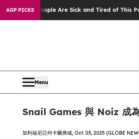
in: “People Are Sick and Tired of This Politics 
AGP PICKS
Menu
Snail Games 與 No
加利福尼亞州卡爾弗城, Oct. 03, 2025 (GLOB