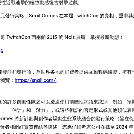
與毀滅性近戰連擊的極致動感復古射擊遊戲。
發行策略，Snail Games 在本屆 TwitchCon 的亮
哥 TwitchCon 西南館 2115 號 Noiz 展廳，掌握最新動態！
gg
是一家全球領先的獨立開發商和發行商，為世界各地的消費者提供互動數碼娛
請瀏覽：
https://snail.com/
。
含的許多前瞻性陳述可以透過使用前瞻性詞語來識別，例如「預
、「估計」和「潛力」，或這些術語的否定形式或其他類似表達。
l Games 將新計劃與創作者驅動生態系統結合的發行策略（
開發者和網紅實質連結等陳述。您應仔細考慮公司在截至 2024 年 1