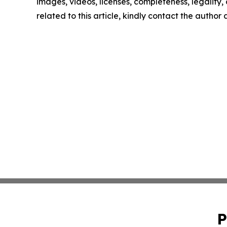
images, videos, licenses, completeness, legality, o
related to this article, kindly contact the author
P